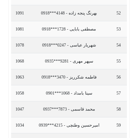
52
بهرنگ پنجه زاده - 4148***0918
1091
53
مصطفی بابایی - 1728***0918
1081
54
شهریار عباسی - 0247***0918
1078
55
سپهر مهری - 9281***0935
1068
56
فاطمه شکرریز - 3470***0918
1063
57
سینا بامداد - 1068***0901
1058
58
محمد قاسمی - 7873***0937
1047
59
امیرحسین وطنچی - 4215***0939
1034