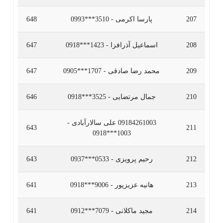
207
پارسا اکرمی - 3510***0993
648
208
اسماعیل آذرافزا - 1423***0918
647
209
محمد رضا صادقی - 1707***0905
647
210
جمال مرتضایی - 3525***0918
646
09184261003 علی سالارآبادی -
643
211
1003***0918
212
رحیم پرویزی - 0533***0937
643
213
هانیه عزیزپور - 9006***0918
641
214
مجید ماکلانی - 7079***0912
641