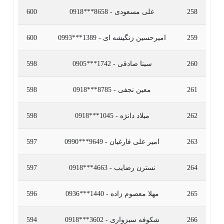
258
علی مسعودی - 8658***0918
600
259
امیرحسین زنگیشه ای - 1389***0993
600
260
سینا صادقی - 1742***0905
598
261
معین نجفی - 8785***0918
598
262
ميلاد دانژه - 1045***0918
598
263
امیر علی فارغیان - 9649***0990
597
264
نسترن رضایب - 4663***0918
597
265
مهلا معصوم زاده - 1440***0936
596
266
شکوفه سبزواری - 3602***0918
594