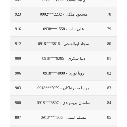
78
مسعود ملکی - 2232***0902
923
79
علی بیات - 1558***0938
916
80
سجاد ابوالفتحی - 3816***0918
912
81
دنیا شکری - 9295***0918
909
82
رویا نوری - 4090***0918
906
83
مهسا صفرنیاکان - 5059***0918
903
84
ساسان بریموندی - 3807***0918
900
85
مسلم امینی - 4036***0918
897