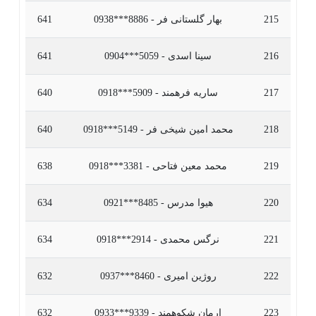
215
بهار گلستانی فر - 8886***0938
641
216
سینا اسدی - 5059***0904
641
217
ساریه فرهمند - 5909***0918
640
218
محمد امین شیخی فر - 5149***0918
640
219
محمد معین فتاحی - 3381***0918
638
220
هیوا مدرس - 8485***0921
634
221
نرگس محمدی - 2914***0918
634
222
روژین امیری - 8460***0937
632
223
ارمان شکوهمند - 9339***0933
632