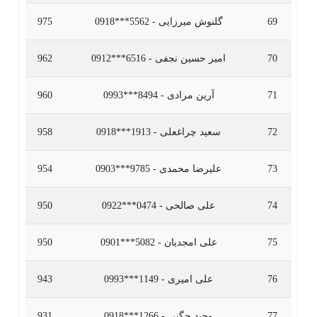
69
گلنوش میرزایی - 5562***0918
975
70
امیر حسین نجفی - 6516***0912
962
71
آرین مرادی - 8494***0993
960
72
سعید چراغعلی - 1913***0918
958
73
علیرضا محمدی - 9785***0903
954
74
علی صالحی - 0474***0922
950
75
علی امجدیان - 5082***0901
950
76
علی امیری - 1149***0993
943
77
وحید چگنی - 1266***0918
931