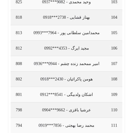
103
وحید محمدی - 9082***0937
825
104
بهناز قشایی - 2738***0918
818
105
محمدامین سلطانی پور - 7964***0993
813
106
مجید ایرگ - 4353***0992
812
107
امیر ممحمد زنده چشم - 0944***0936
808
108
هومن پاکرائیان - 2430***0918
802
109
اشکان ولدبیگی - 8541***0912
801
110
عرشیا باقزی - 9662***0904
798
111
محمد رضا بهجتی - 7856***0919
794