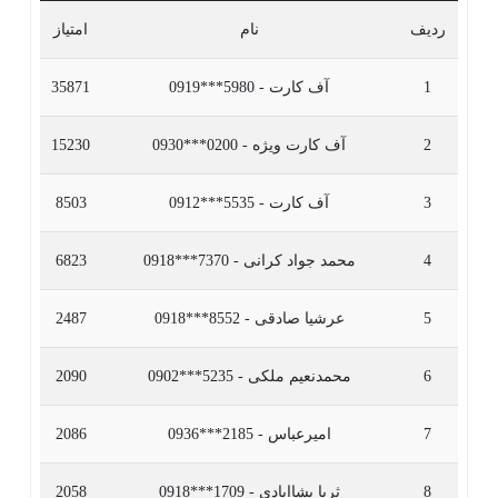
ردیف
نام
امتیاز
1
آف کارت - 5980***0919
35871
2
آف کارت ویژه - 0200***0930
15230
3
آف کارت - 5535***0912
8503
4
محمد جواد کرانی - 7370***0918
6823
5
عرشیا صادقی - 8552***0918
2487
6
محمدنعیم ملکی - 5235***0902
2090
7
امیرعباس - 2185***0936
2086
8
ثریا پشاابادی - 1709***0918
2058