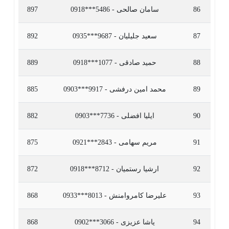
86
سامان صالحی - 5486***0918
897
87
سعید جلیلیان - 9687***0935
892
88
حمید صادقی - 1077***0918
889
89
محمد امین درفشی - 9917***0903
885
90
ایلیا افضلی - 7736***0903
882
91
مریم سهامی - 2843***0921
875
92
ارشیا رستمیان - 8712***0918
872
93
علیرضا کامروامنش - 8013***0933
868
94
یاشا عزیزی - 3066***0902
868