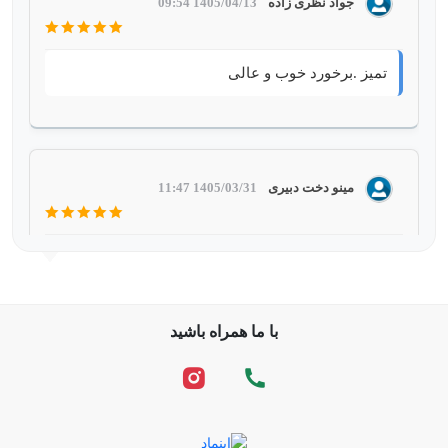
جواد نظری زاده
1405/04/13 09:54
تمیز .برخورد خوب و عالی
مینو دخت دبیری
1405/03/31 11:47
برخورد کارکنان عالی بود، نجات غریق ها کاملا مراقب
اوضاع بودن، همه چی تمیز و مرتب بود ممنون از شما
با ما همراه باشید
احسان اقائی
1403/10/25 20:46